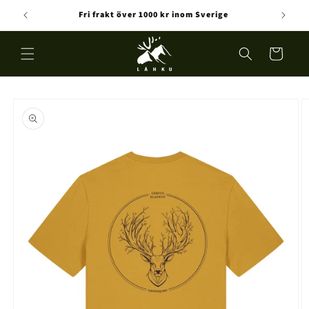
vidare
Fri frakt över 1000 kr inom Sverige
till
innehåll
Varukorg
å vidare till
roduktinformation