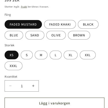
Ordinarie
399 SEK
pris
Skatter ingår.
Frakt
beräknas i kassan.
Färg
FADED MUSTARD
FADED KHAKI
BLACK
BLUE
SAND
OLIVE
BROWN
Storlek
XS
S
M
L
XL
XXL
XXXL
Kvantitet
Kvantitet
Minska
Öka
kvantitet
kvantitet
för
för
Kronhjort
Kronhjort
Lägg i varukorgen