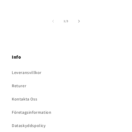
av
1
/
3
Info
Leveransvillkor
Returer
Kontakta Oss
Företagsinformation
Dataskyddspolicy