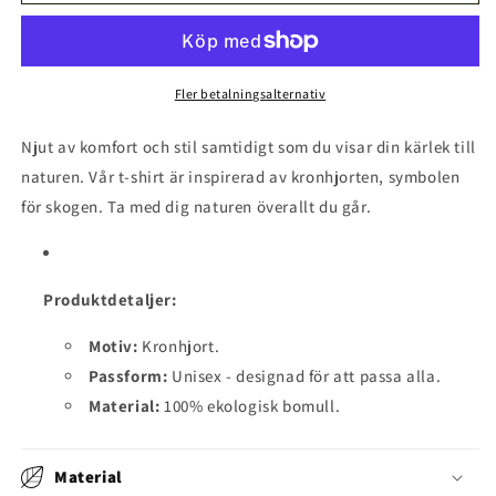
T-
T-
shirt
shirt
Fler betalningsalternativ
Njut av komfort och stil samtidigt som du visar din kärlek till
naturen. Vår t-shirt är inspirerad av kronhjorten, symbolen
för skogen. Ta med dig naturen överallt du går.
Produktdetaljer:
Motiv:
Kronhjort.
Passform:
Unisex - designad för att passa alla.
Material:
100% ekologisk bomull.
Material