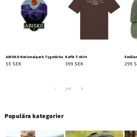
ABISKO Nationalpark Tygmärke
Kaffe T-shirt
Smålan
Ordinarie
55 SEK
Ordinarie
399 SEK
Ordi
299 
pris
pris
pris
av
1
/
5
Populära kategorier