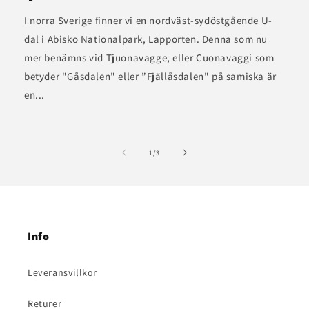
I norra Sverige finner vi en nordväst-sydöstgående U-
dal i Abisko Nationalpark, Lapporten. Denna som nu
mer benämns vid Tjuonavagge, eller Cuonavaggi som
betyder "Gåsdalen" eller ”Fjällåsdalen" på samiska är
en...
av
1
/
3
Info
Leveransvillkor
Returer