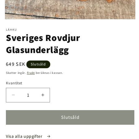
Öppna
mediet
LÁHKU
1
Sveriges Rovdjur
i
modalfönster
Glasunderlägg
Ordinarie
649 SEK
Slutsåld
pris
Skatter ingår.
Frakt
beräknas i kassan.
Kvantitet
Kvantitet
Minska
Öka
kvantitet
kvantitet
för
för
Sveriges
Sveriges
Slutsåld
Rovdjur
Rovdjur
Glasunderlägg
Glasunderlägg
Visa alla uppgifter