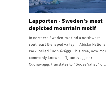
Lapporten - Sweden's most
depicted mountain motif
In northern Sweden, we find a northwest-
southeast U-shaped valley in Abisko Nationa
Park, called Čuonjávággi. This area, now mo
commonly known as Tjuonavagge or
Cuonavaggi, translates to "Goose Valley" or..