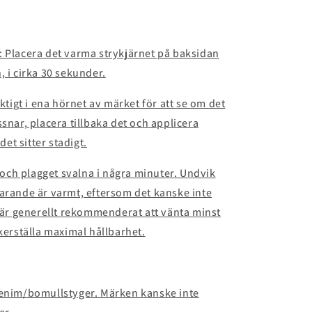
: Placera det varma strykjärnet på baksidan
, i cirka 30 sekunder.
iktigt i ena hörnet av märket för att se om det
snar, placera tillbaka det och applicera
det sitter stadigt.
t och plagget svalna i några minuter. Undvik
farande är varmt, eftersom det kanske inte
t är generellt rekommenderat att vänta minst
äkerställa maximal hållbarhet.
denim/bomullstyger. Märken kanske inte