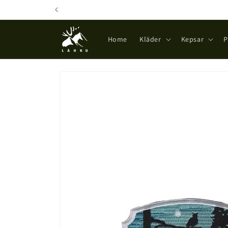
Skip to
content
Home
Kläder
Kepsar
P
Skip to
product
information