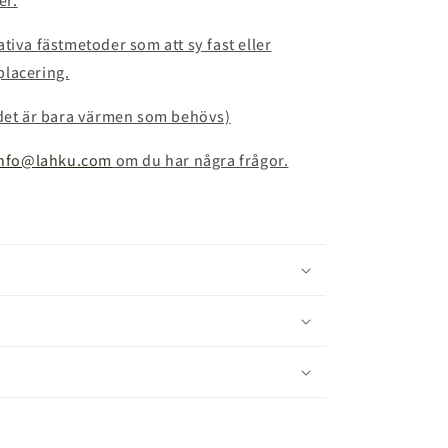
er.
tiva fästmetoder som att sy fast eller
placering.
(det är bara värmen som behövs)
info@lahku.com
om du har några frågor.