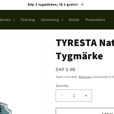
Köp 3 tygmärken, få 1 gratis!
atches
Tote bag
Utrustning
Outlet
Presentkort
TYRESTA Nat
Tygmärke
Regular
CHF 5.00
price
Taxes included.
Shipping
calculated at 
Quantity
Quantity
Decrease
Increase
quantity
quantity
for
for
TYRESTA
TYRESTA
Add to