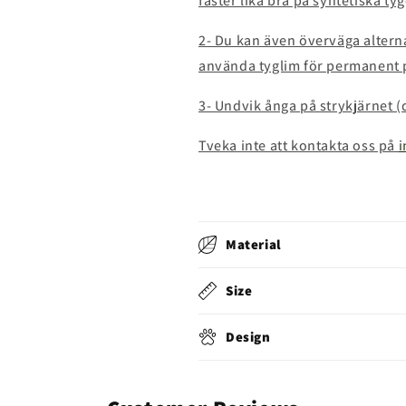
fäster lika bra på syntetiska tyg
2- Du kan även överväga alterna
använda tyglim för permanent 
3- Undvik ånga på strykjärnet 
Tveka inte att kontakta oss på
Material
Size
Design