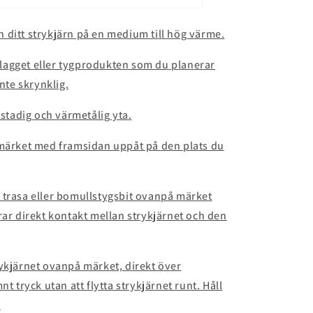
 in ditt strykjärn på en medium till hög värme.
t plagget eller tygprodukten som du planerar
inte skrynklig.
 stadig och värmetålig yta.
 märket med framsidan uppåt på den plats du
 trasa eller bomullstygsbit ovanpå märket
rar direkt kontakt mellan strykjärnet och den
rykjärnet ovanpå märket, direkt över
t tryck utan att flytta strykjärnet runt. Håll
.