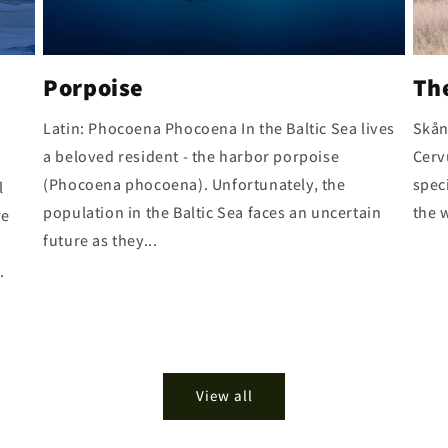
Porpoise
Th
Latin: Phocoena Phocoena In the Baltic Sea lives
Skån
a beloved resident - the harbor porpoise
Cerv
(Phocoena phocoena). Unfortunately, the
spec
l
population in the Baltic Sea faces an uncertain
the w
re
future as they...
.
View all