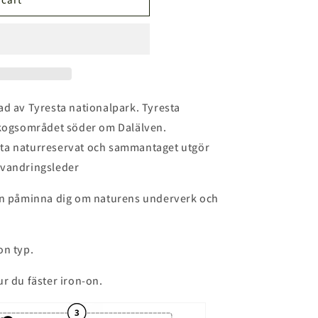
n
rad av Tyresta nationalpark. Tyresta
skogsområdet söder om Dalälven.
ta naturreservat och sammantaget utgör
 vandringsleder
den påminna dig om naturens underverk och
on typ.
ur du fäster iron-on.