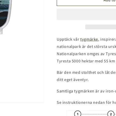
Nationalpark
Nationalpark
Tygmärke
Tygmärke
Upptäck vår
tygmärke
, inspire
nationalpark är det största ur
Nationalparken omges av Tyres
Tyresta 5000 hektar med 55 km
Bär den med stolthet och låt 
ditt eget äventyr.
Samtliga tygmärken är av iron-
Se instruktionerna nedan för h