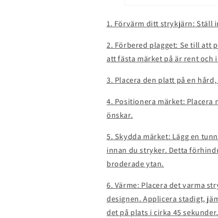
1. Förvärm ditt strykjärn: Ställ
2. Förbered plagget: Se till at
att fästa märket på är rent och 
3. Placera den platt på en hård,
4. Positionera märket: Placera
önskar.
5. Skydda märket: Lägg en tunn
innan du stryker. Detta förhind
broderade ytan.
6. Värme: Placera det varma st
designen. Applicera stadigt, jämn
det på plats i cirka 45 sekunder