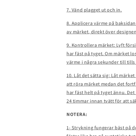
7. Vänd plagget ut och in.
8. Applicera värme på baksidan
av märket, direkt över designen
9. Kontrollera märket: Lyft förs
har fäst på tyget. Om märket los
värme i några sekunder till tills 
10. Låt det sätta sig: Låt märke
att röra märket medan det fort
har fäst helt på tyget ännu. De
24 timmar innan tvätt för att s
NOTERA:
1- Strykning fungerar bäst på 