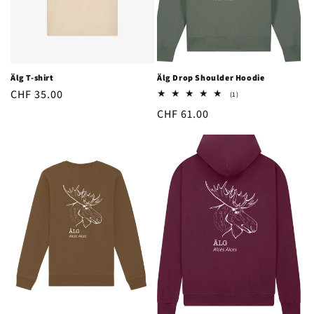
e
r
i
Älg T-shirt
Älg Drop Shoulder Hoodie
e
Ordinarie
CHF 35.00
1
(1)
totalt
pris
Ordinarie
CHF 61.00
:
antal
recensioner
pris