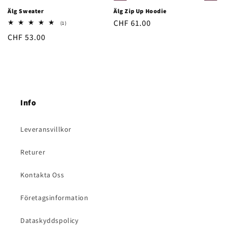
Älg Sweater
Älg Zip Up Hoodie
Ordinarie
CHF 61.00
1
(1)
totalt
pris
Ordinarie
CHF 53.00
antal
recensioner
pris
Info
Leveransvillkor
Returer
Kontakta Oss
Företagsinformation
Dataskyddspolicy