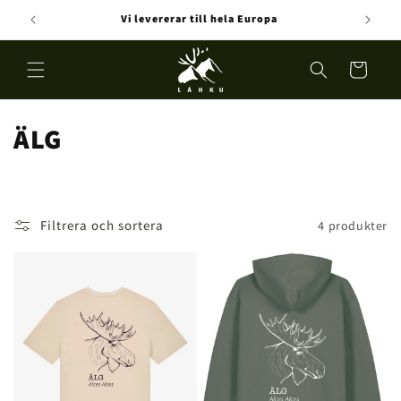
vidare
Vi levererar till hela Europa
till
innehåll
Varukorg
P
ÄLG
r
o
Filtrera och sortera
4 produkter
d
u
k
t
s