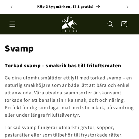
Skip to
Köp 3 tygmärken, få 1 gratis!
Fre
content
Cart
C
Svamp
o
Torkad svamp – smakrik bas till friluftsmaten
l
Ge dina utomhusmåltider ett lyft med torkad svamp – en
l
naturlig smakhöjare som är både lätt att bära och enkel
att använda. Våra utvalda svampsorter är skonsamt
e
torkade för att behålla sin rika smak, doft och näring.
c
Perfekt för dig som lagar mat med stormkök, på vandring
eller under längre friluftsäventyr.
t
Torkad svamp fungerar utmärkt i grytor, soppor,
i
pastarätter eller som tillbehör till frystorkade rätter.