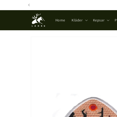
Skip to
content
Home
Kläder
Kepsar
P
Skip to
product
information