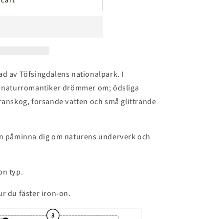
n
rad av Töfsingdalens nationalpark. I
la naturromantiker drömmer om; ödsliga
granskog, forsande vatten och små glittrande
den påminna dig om naturens underverk och
on typ.
ur du fäster iron-on.