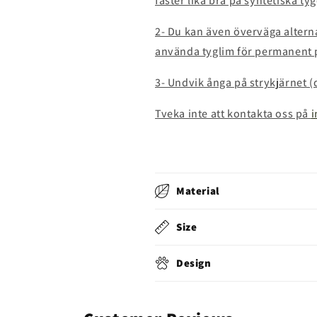
fäster lika bra på syntetiska tyg
2- Du kan även överväga alterna
använda tyglim för permanent 
3- Undvik ånga på strykjärnet 
Tveka inte att kontakta oss på
Material
Size
Design