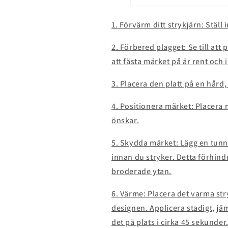
1. Förvärm ditt strykjärn: Ställ
2. Förbered plagget: Se till at
att fästa märket på är rent och 
3. Placera den platt på en hård,
4. Positionera märket: Placera
önskar.
5. Skydda märket: Lägg en tunn
innan du stryker. Detta förhind
broderade ytan.
6. Värme: Placera det varma st
designen. Applicera stadigt, jämn
det på plats i cirka 45 sekunder