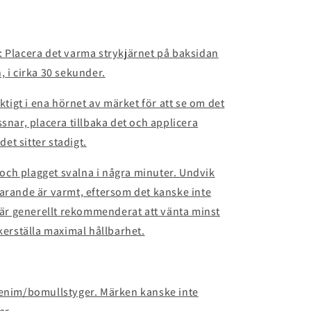
: Placera det varma strykjärnet på baksidan
, i cirka 30 sekunder.
iktigt i ena hörnet av märket för att se om det
snar, placera tillbaka det och applicera
det sitter stadigt.
t och plagget svalna i några minuter. Undvik
farande är varmt, eftersom det kanske inte
t är generellt rekommenderat att vänta minst
äkerställa maximal hållbarhet.
denim/bomullstyger. Märken kanske inte