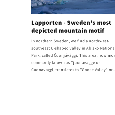
Lapporten - Sweden's most
depicted mountain motif
In northern Sweden, we find a northwest-
southeast U-shaped valley in Abisko Nationa
Park, called Čuonjávággi. This area, now mo
commonly known as Tjuonavagge or
Cuonavaggi, translates to "Goose Valley" or..