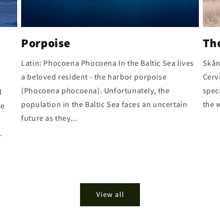
Porpoise
Th
Latin: Phocoena Phocoena In the Baltic Sea lives
Skån
a beloved resident - the harbor porpoise
Cerv
(Phocoena phocoena). Unfortunately, the
spec
l
population in the Baltic Sea faces an uncertain
the w
re
future as they...
.
View all