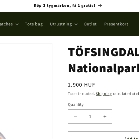
Köp 3 tygmärken, få 1 gratis!
atches
Tote bag
Utrustning
Outlet
Presentkort
TÖFSINGDA
Nationalpa
Regular
1.900 HUF
price
Taxes included.
Shipping
calculated at 
Quantity
Quantity
Decrease
Increase
quantity
quantity
for
for
TÖFSINGDALENS
TÖFSINGDA
Add to