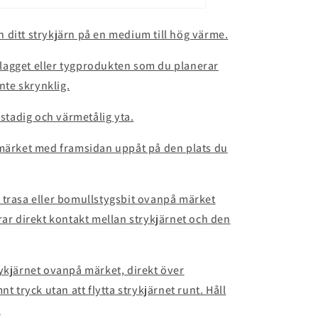
 in ditt strykjärn på en medium till hög värme.
t plagget eller tygprodukten som du planerar
inte skrynklig.
 stadig och värmetålig yta.
 märket med framsidan uppåt på den plats du
 trasa eller bomullstygsbit ovanpå märket
rar direkt kontakt mellan strykjärnet och den
rykjärnet ovanpå märket, direkt över
t tryck utan att flytta strykjärnet runt. Håll
.