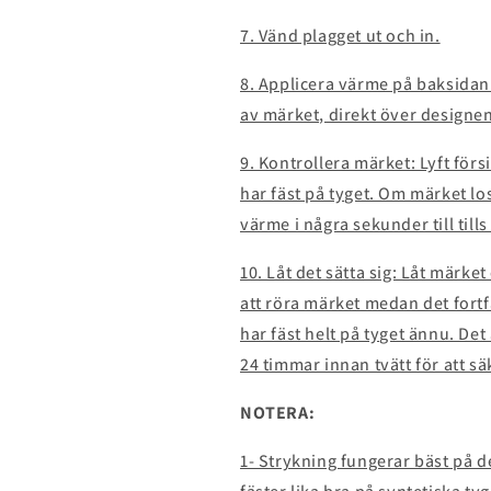
7. Vänd plagget ut och in.
8. Applicera värme på baksidan
av märket, direkt över designen
9. Kontrollera märket: Lyft förs
har fäst på tyget. Om märket los
värme i några sekunder till tills 
10. Låt det sätta sig: Låt märke
att röra märket medan det fort
har fäst helt på tyget ännu. De
24 timmar innan tvätt för att s
NOTERA:
1- Strykning fungerar bäst på 