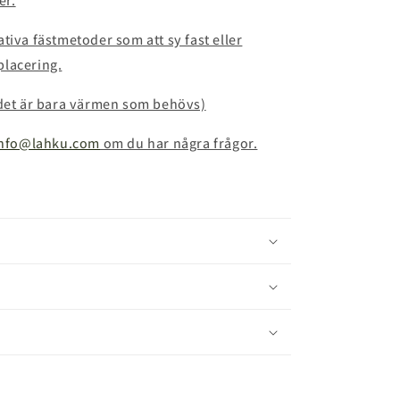
er.
tiva fästmetoder som att sy fast eller
placering.
(det är bara värmen som behövs)
info@lahku.com
om du har några frågor.