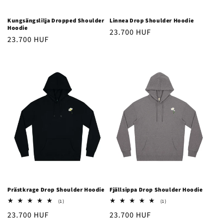
Kungsängslilja Dropped Shoulder
Linnea Drop Shoulder Hoodie
Hoodie
Ordinarie
23.700 HUF
Ordinarie
23.700 HUF
pris
pris
Prästkrage Drop Shoulder Hoodie
Fjällsippa Drop Shoulder Hoodie
1
1
(1)
(1)
totalt
totalt
Ordinarie
23.700 HUF
Ordinarie
23.700 HUF
antal
antal