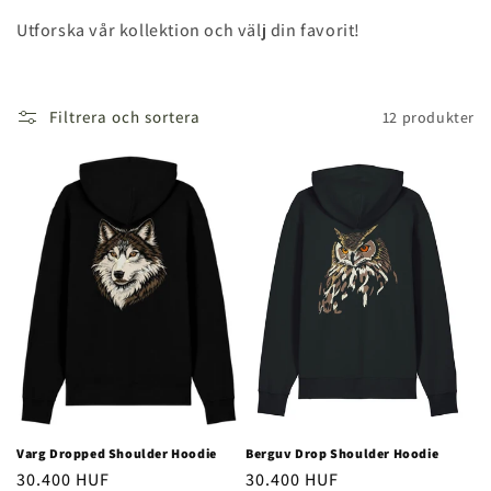
e
Utforska vår kollektion och välj din favorit!
r
i
Filtrera och sortera
12 produkter
e
:
Varg Dropped Shoulder Hoodie
Berguv Drop Shoulder Hoodie
Ordinarie
30.400 HUF
Ordinarie
30.400 HUF