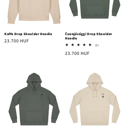
Kaffe Drop Shoulder Hoodie
Čuonjávággi Drop Shoulder
Hoodie
Ordinarie
23.700 HUF
1
(1)
pris
totalt
Ordinarie
23.700 HUF
antal
recensioner
pris