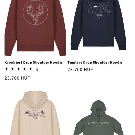
Kronhjort Drop Shoulder Hoodie
Tumlare Drop Shoulder Hoodie
Ordinarie
23.700 HUF
1
(1)
totalt
pris
Ordinarie
23.700 HUF
antal
recensioner
pris