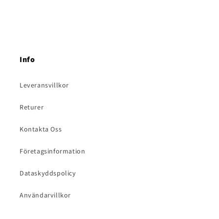
recensioner
recensioner
pris
pris
Info
Leveransvillkor
Returer
Kontakta Oss
Företagsinformation
Dataskyddspolicy
Användarvillkor