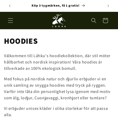
vidare
Köp 3 tygmärken, få 1 gratis!
till
innehåll
Varukorg
P
HOODIES
r
Välkommen till Láhku's hoodiekollektion, där stil möter
o
hållbarhet och nordisk inspiration! Våra hoodies är
tillverkade av 100% ekologisk bomull.
d
Med fokus på nordisk natur och djurliv erbjuder vi en
u
unik samling av snygga hoodies med tryck på ryggen.
k
Varför inte låta din personlighet lysa igenom med motiv
som älg, lodjur, Cuonjavaggi, kronhjort eller tumlare?
t
Vi erbjuder unisex kläder i olika storlekar för att passa
s
alla.