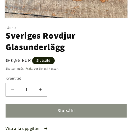
Öppna
mediet
LÁHKU
1
Sveriges Rovdjur
i
modalfönster
Glasunderlägg
Ordinarie
€60,95 EUR
Slutsåld
pris
Skatter ingår.
Frakt
beräknas i kassan.
Kvantitet
Kvantitet
Minska
Öka
kvantitet
kvantitet
för
för
Sveriges
Sveriges
Slutsåld
Rovdjur
Rovdjur
Glasunderlägg
Glasunderlägg
Visa alla uppgifter