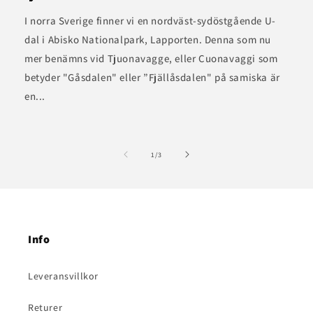
I norra Sverige finner vi en nordväst-sydöstgående U-
dal i Abisko Nationalpark, Lapporten. Denna som nu
mer benämns vid Tjuonavagge, eller Cuonavaggi som
betyder "Gåsdalen" eller ”Fjällåsdalen" på samiska är
en...
av
1
/
3
Info
Leveransvillkor
Returer