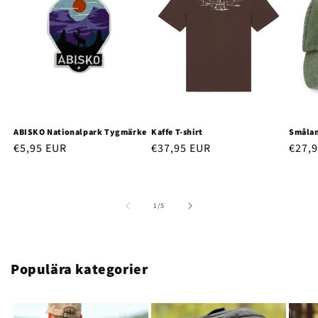
ABISKO Nationalpark Tygmärke
Kaffe T-shirt
Smålan
Ordinarie
€5,95 EUR
Ordinarie
€37,95 EUR
Ordi
€27,
pris
pris
pris
av
1
/
5
Populära kategorier