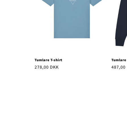
t
s
e
r
Tumlare T-shirt
Tumlare
i
Ordinarie
278,00 DKK
Ordina
487,00
pris
pris
e
: