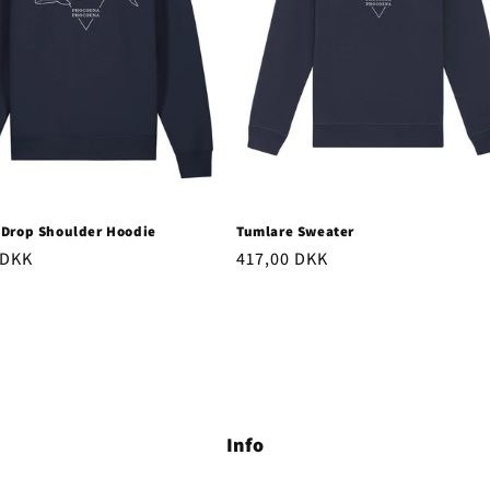
 Drop Shoulder Hoodie
Tumlare Sweater
rie
 DKK
Ordinarie
417,00 DKK
pris
Info