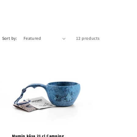
n
Sort by:
12 products
Mumin kåsa 21 cl Camping