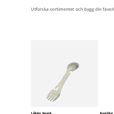
t
Utforska sortimentet och bygg din favor
i
o
n
:
Láhku Spork
Kupilka