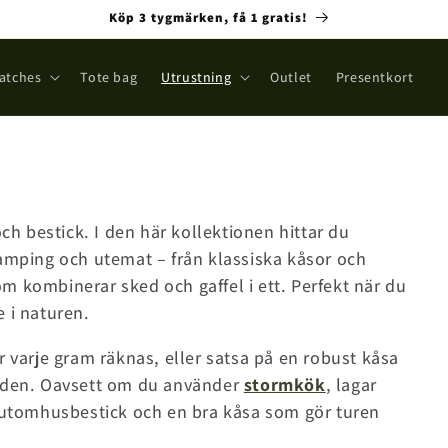
Köp 3 tygmärken, få 1 gratis!
atches
Tote bag
Utrustning
Outlet
Presentkort
och bestick. I den här kollektionen hittar du
amping och utemat – från klassiska kåsor och
m kombinerar sked och gaffel i ett. Perfekt när du
 i naturen.
 när varje gram räknas, eller satsa på en robust kåsa
elden. Oavsett om du använder
stormkök
, lagar
t utomhusbestick och en bra kåsa som gör turen