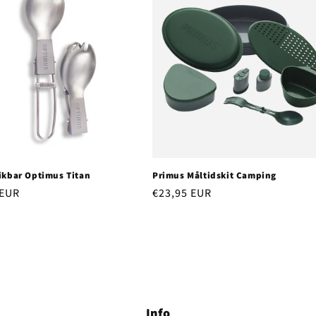
ikbar Optimus Titan
Primus Måltidskit Camping
r
 EUR
Regular
€23,95 EUR
price
Info