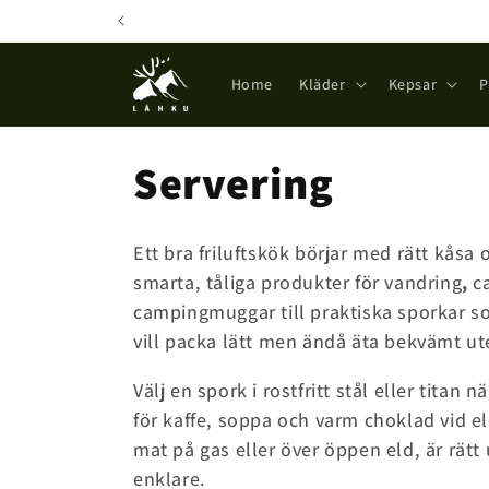
Skip to
content
Home
Kläder
Kepsar
P
C
Servering
o
Ett bra friluftskök börjar med rätt kåsa 
l
smarta, tåliga produkter för vandring
,
c
campingmuggar till praktiska sporkar so
l
vill packa lätt men ändå äta bekvämt ute
Välj en spork i rostfritt stål eller titan
e
för kaffe, soppa och varm choklad vid 
c
mat på gas eller över öppen eld, är rät
enklare.