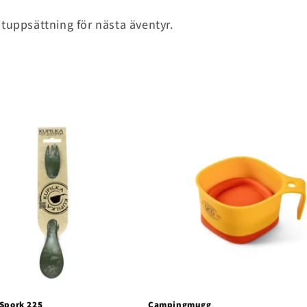
ituppsättning för nästa äventyr.
 Spork 225
Campingmugg