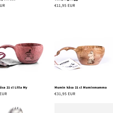
r
EUR
Regular
€11,95 EUR
price
sa 21 cl Lilla My
Mumin kåsa 21 cl Muminmamma
r
 EUR
Regular
€31,95 EUR
price