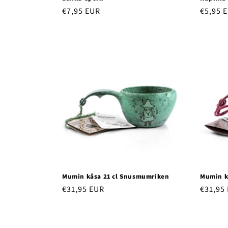
Regular
€7,95 EUR
Regula
€5,95 
price
price
Mumin kåsa 21 cl Snusmumriken
Mumin kå
Regular
€31,95 EUR
Regula
€31,95
price
price