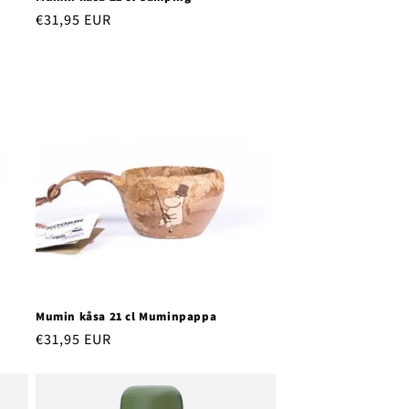
Regular
€31,95 EUR
price
Mumin kåsa 21 cl Muminpappa
Regular
€31,95 EUR
price