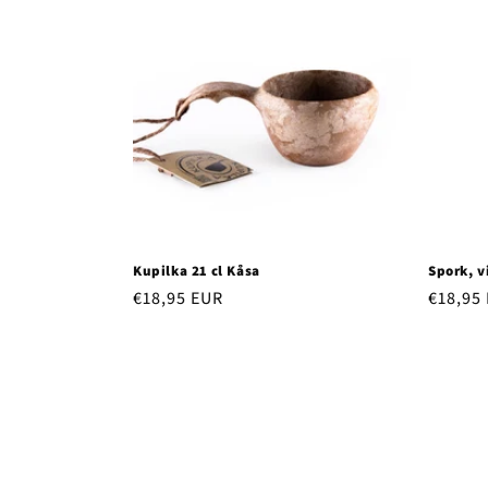
Kupilka 21 cl Kåsa
Spork, v
Regular
€18,95 EUR
Regula
€18,95
price
price