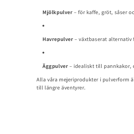
r
Mjölkpulver
– för kaffe, gröt, såser 
i
e
Havrepulver
– växtbaserat alternativ 
:
Äggpulver
– idealiskt till pannkakor,
Alla våra mejeriprodukter i pulverform ä
till längre äventyrer.