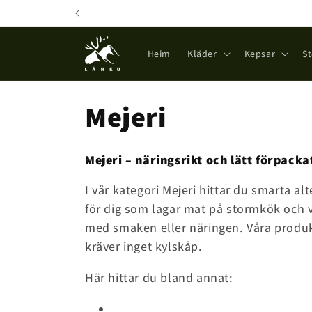
Direkt
zum
Inhalt
Heim
Kläder
Kepsar
S
K
Mejeri
a
Mejeri – näringsrikt och lätt förpacka
t
I vår kategori Mejeri hittar du smarta alt
för dig som lagar mat på stormkök och v
e
med smaken eller näringen. Våra produkt
kräver inget kylskåp.
g
Här hittar du bland annat:
o