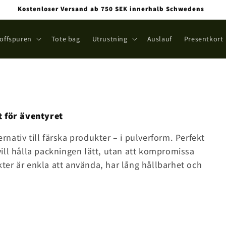
Kostenloser Versand ab 750 SEK innerhalb Schwedens
toffspuren
Tote bag
Utrustning
Auslauf
Presentkort
t för äventyret
ernativ till färska produkter – i pulverform. Perfekt
ill hålla packningen lätt, utan att kompromissa
er är enkla att använda, har lång hållbarhet och