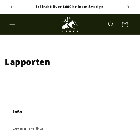
vidare
Fri frakt över 1000 kr inom Sverige
till
innehåll
Varukorg
Lapporten
Info
Leveransvillkor